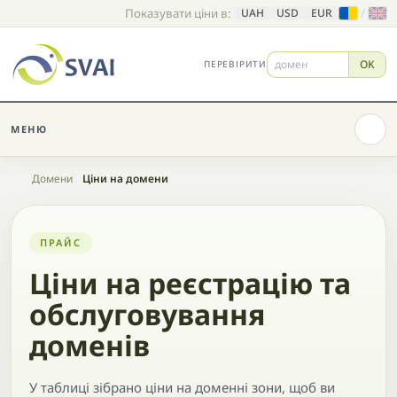
Показувати ціни в:
/
UAH
USD
EUR
OK
ПЕРЕВІРИТИ
МЕНЮ
Головна
Домени
Ціни на домени
ПРАЙС
Ціни на реєстрацію та
обслуговування
доменів
У таблиці зібрано ціни на доменні зони, щоб ви