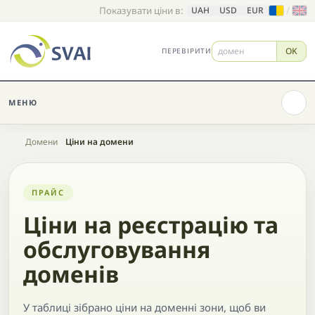
Показувати ціни в:
/
UAH
USD
EUR
OK
ПЕРЕВІРИТИ
МЕНЮ
Головна
Домени
Ціни на домени
ПРАЙС
Ціни на реєстрацію та
обслуговування
доменів
У таблиці зібрано ціни на доменні зони, щоб ви