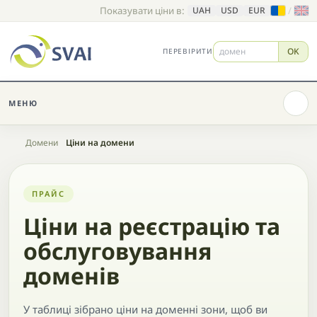
Показувати ціни в:
/
UAH
USD
EUR
OK
ПЕРЕВІРИТИ
МЕНЮ
Головна
Домени
Ціни на домени
ПРАЙС
Ціни на реєстрацію та
обслуговування
доменів
У таблиці зібрано ціни на доменні зони, щоб ви