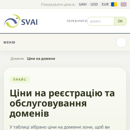
Показувати ціни в:
/
UAH
USD
EUR
OK
ПЕРЕВІРИТИ
МЕНЮ
Головна
Домени
Ціни на домени
ПРАЙС
Ціни на реєстрацію та
обслуговування
доменів
У таблиці зібрано ціни на доменні зони, щоб ви