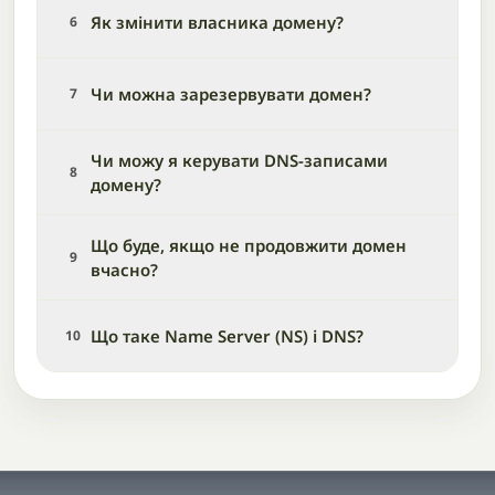
Як змінити власника домену?
6
Чи можна зарезервувати домен?
7
Чи можу я керувати DNS-записами
8
домену?
Що буде, якщо не продовжити домен
9
вчасно?
Що таке Name Server (NS) і DNS?
10