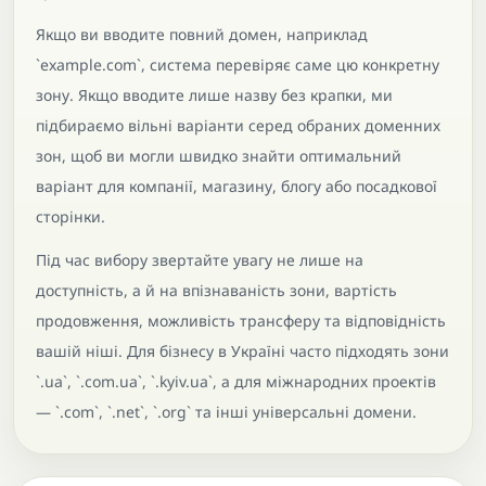
Якщо ви вводите повний домен, наприклад
`example.com`, система перевіряє саме цю конкретну
зону. Якщо вводите лише назву без крапки, ми
підбираємо вільні варіанти серед обраних доменних
зон, щоб ви могли швидко знайти оптимальний
варіант для компанії, магазину, блогу або посадкової
сторінки.
Під час вибору звертайте увагу не лише на
доступність, а й на впізнаваність зони, вартість
продовження, можливість трансферу та відповідність
вашій ніші. Для бізнесу в Україні часто підходять зони
`.ua`, `.com.ua`, `.kyiv.ua`, а для міжнародних проектів
— `.com`, `.net`, `.org` та інші універсальні домени.