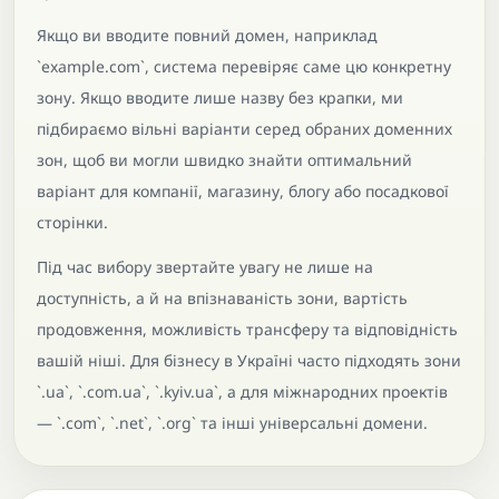
Якщо ви вводите повний домен, наприклад
`example.com`, система перевіряє саме цю конкретну
зону. Якщо вводите лише назву без крапки, ми
підбираємо вільні варіанти серед обраних доменних
зон, щоб ви могли швидко знайти оптимальний
варіант для компанії, магазину, блогу або посадкової
сторінки.
Під час вибору звертайте увагу не лише на
доступність, а й на впізнаваність зони, вартість
продовження, можливість трансферу та відповідність
вашій ніші. Для бізнесу в Україні часто підходять зони
`.ua`, `.com.ua`, `.kyiv.ua`, а для міжнародних проектів
— `.com`, `.net`, `.org` та інші універсальні домени.