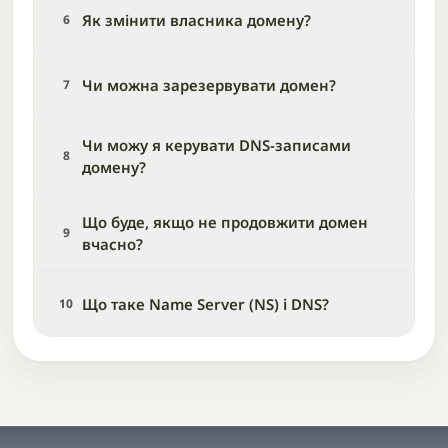
Як змінити власника домену?
6
Чи можна зарезервувати домен?
7
Чи можу я керувати DNS-записами
8
домену?
Що буде, якщо не продовжити домен
9
вчасно?
Що таке Name Server (NS) і DNS?
10