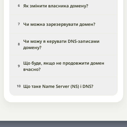
Як змінити власника домену?
6
Чи можна зарезервувати домен?
7
Чи можу я керувати DNS-записами
8
домену?
Що буде, якщо не продовжити домен
9
вчасно?
Що таке Name Server (NS) і DNS?
10