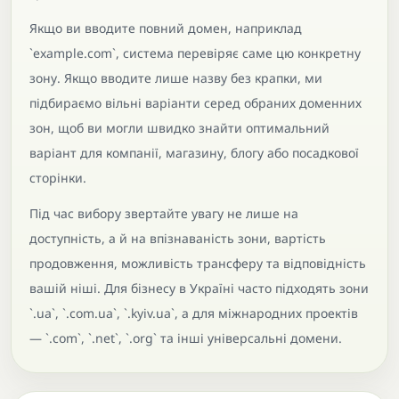
Якщо ви вводите повний домен, наприклад
`example.com`, система перевіряє саме цю конкретну
зону. Якщо вводите лише назву без крапки, ми
підбираємо вільні варіанти серед обраних доменних
зон, щоб ви могли швидко знайти оптимальний
варіант для компанії, магазину, блогу або посадкової
сторінки.
Під час вибору звертайте увагу не лише на
доступність, а й на впізнаваність зони, вартість
продовження, можливість трансферу та відповідність
вашій ніші. Для бізнесу в Україні часто підходять зони
`.ua`, `.com.ua`, `.kyiv.ua`, а для міжнародних проектів
— `.com`, `.net`, `.org` та інші універсальні домени.