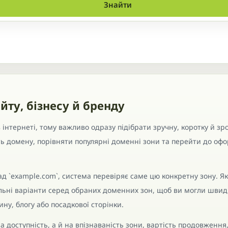
Знайти
йту, бізнесу й бренду
інтернеті, тому важливо одразу підібрати зручну, коротку й зро
ть домену, порівняти популярні доменні зони та перейти до о
д `example.com`, система перевіряє саме цю конкретну зону. Я
ільні варіанти серед обраних доменних зон, щоб ви могли швид
ну, блогу або посадкової сторінки.
а доступність, а й на впізнаваність зони, вартість продовження