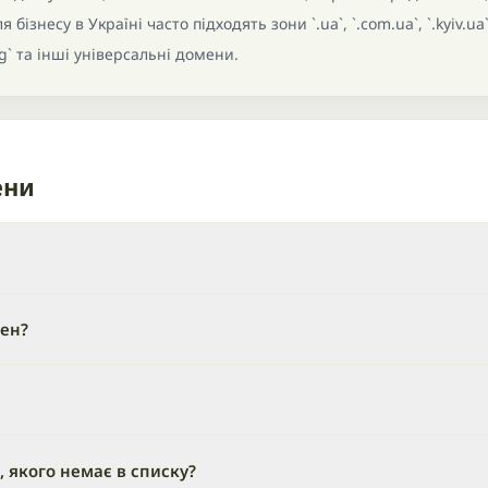
бізнесу в Україні часто підходять зони `.ua`, `.com.ua`, `.kyiv.ua`
rg` та інші універсальні домени.
ени
мен?
 якого немає в списку?