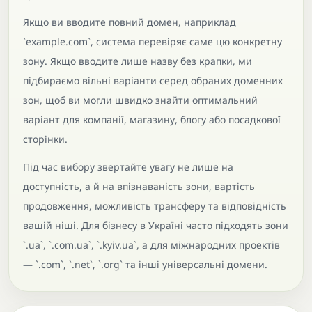
Якщо ви вводите повний домен, наприклад
`example.com`, система перевіряє саме цю конкретну
зону. Якщо вводите лише назву без крапки, ми
підбираємо вільні варіанти серед обраних доменних
зон, щоб ви могли швидко знайти оптимальний
варіант для компанії, магазину, блогу або посадкової
сторінки.
Під час вибору звертайте увагу не лише на
доступність, а й на впізнаваність зони, вартість
продовження, можливість трансферу та відповідність
вашій ніші. Для бізнесу в Україні часто підходять зони
`.ua`, `.com.ua`, `.kyiv.ua`, а для міжнародних проектів
— `.com`, `.net`, `.org` та інші універсальні домени.