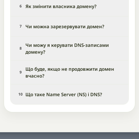
Як змінити власника домену?
6
Чи можна зарезервувати домен?
7
Чи можу я керувати DNS-записами
8
домену?
Що буде, якщо не продовжити домен
9
вчасно?
Що таке Name Server (NS) і DNS?
10