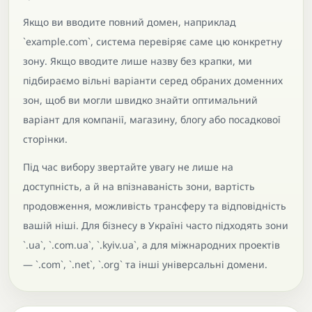
Якщо ви вводите повний домен, наприклад
`example.com`, система перевіряє саме цю конкретну
зону. Якщо вводите лише назву без крапки, ми
підбираємо вільні варіанти серед обраних доменних
зон, щоб ви могли швидко знайти оптимальний
варіант для компанії, магазину, блогу або посадкової
сторінки.
Під час вибору звертайте увагу не лише на
доступність, а й на впізнаваність зони, вартість
продовження, можливість трансферу та відповідність
вашій ніші. Для бізнесу в Україні часто підходять зони
`.ua`, `.com.ua`, `.kyiv.ua`, а для міжнародних проектів
— `.com`, `.net`, `.org` та інші універсальні домени.