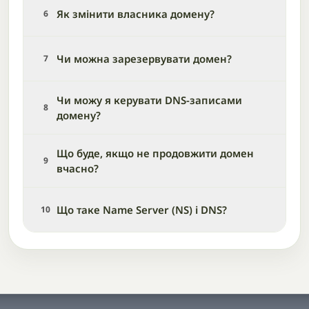
Як змінити власника домену?
6
Чи можна зарезервувати домен?
7
Чи можу я керувати DNS-записами
8
домену?
Що буде, якщо не продовжити домен
9
вчасно?
Що таке Name Server (NS) і DNS?
10