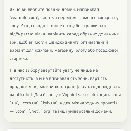
Якщо ви вводите повний домен, наприклад
`example.com`, система перевіряє саме цю конкретну
зону. Якщо вводите лише назву без крапки, ми
підбираємо вільні варіанти серед обраних доменних
зон, щоб ви могли швидко знайти оптимальний
варіант для компанії, магазину, блогу або посадкової
сторінки.
Під час вибору звертайте увагу не лише на
доступність, а й на впізнаваність зони, вартість
продовження, можливість трансферу та відповідність
вашій ніші. Для бізнесу в Україні часто підходять зони
`.ua`, `.com.ua`, `.kyiv.ua`, а для міжнародних проектів
— `.com`, `.net`, `.org` та інші універсальні домени.