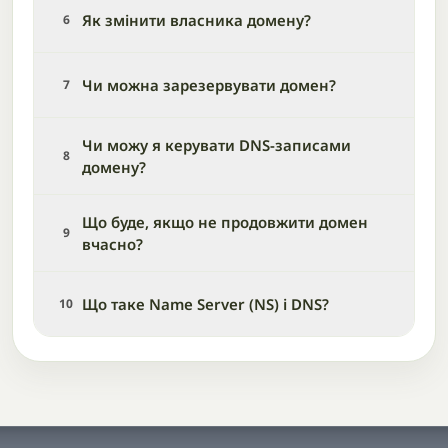
Як змінити власника домену?
6
Чи можна зарезервувати домен?
7
Чи можу я керувати DNS-записами
8
домену?
Що буде, якщо не продовжити домен
9
вчасно?
Що таке Name Server (NS) і DNS?
10