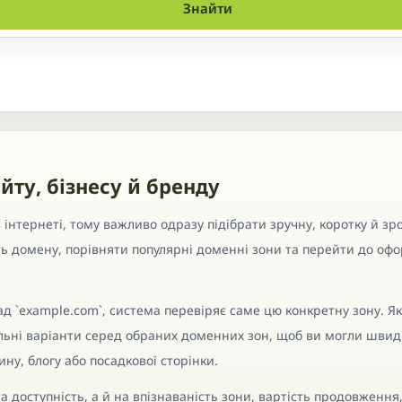
Знайти
йту, бізнесу й бренду
інтернеті, тому важливо одразу підібрати зручну, коротку й зро
ть домену, порівняти популярні доменні зони та перейти до о
д `example.com`, система перевіряє саме цю конкретну зону. Я
ільні варіанти серед обраних доменних зон, щоб ви могли швид
ну, блогу або посадкової сторінки.
а доступність, а й на впізнаваність зони, вартість продовження