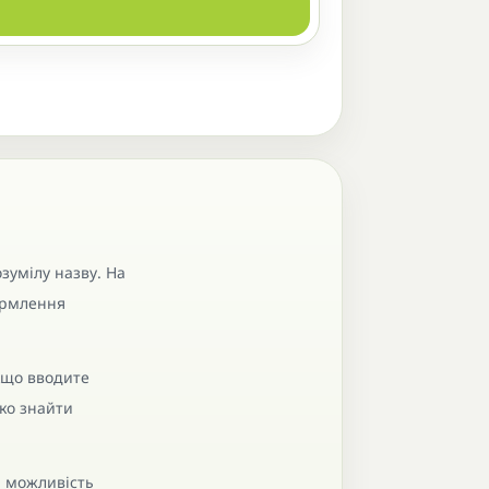
зумілу назву. На
формлення
кщо вводите
ко знайти
, можливість