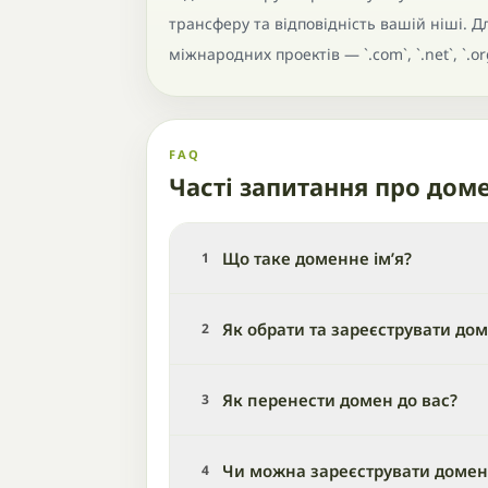
трансферу та відповідність вашій ніші. Для 
міжнародних проектів — `.com`, `.net`, `.o
FAQ
Часті запитання про дом
Що таке доменне ім’я?
1
Як обрати та зареєструвати до
2
Як перенести домен до вас?
3
Чи можна зареєструвати домен,
4