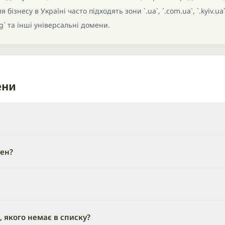
бізнесу в Україні часто підходять зони `.ua`, `.com.ua`, `.kyiv.ua`
rg` та інші універсальні домени.
ени
мен?
 якого немає в списку?