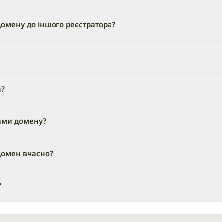
омену до іншого реєстратора?
н?
ами домену?
домен вчасно?
?