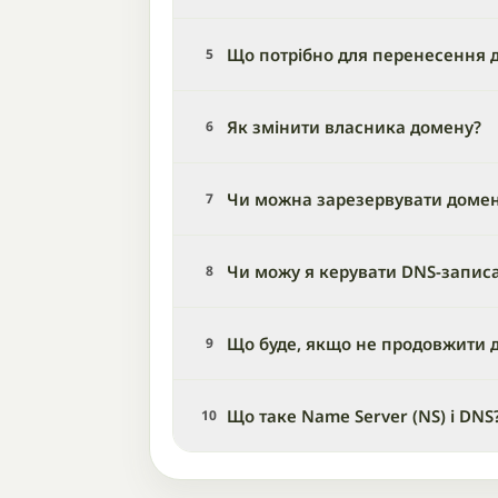
Що потрібно для перенесення д
5
Як змінити власника домену?
6
Чи можна зарезервувати доме
7
Чи можу я керувати DNS-запис
8
Що буде, якщо не продовжити 
9
Що таке Name Server (NS) і DNS
10