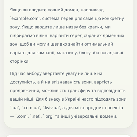
Якщо ви вводите повний домен, наприклад
`example.com`, система перевіряє саме цю конкретну
зону. Якщо вводите лише назву без крапки, ми
підбираємо вільні варіанти серед обраних доменних
зон, щоб ви могли швидко знайти оптимальний
варіант для компанії, магазину, блогу або посадкової
сторінки.
Під час вибору звертайте увагу не лише на
доступність, а й на впізнаваність зони, вартість
продовження, можливість трансферу та відповідність
вашій ніші. Для бізнесу в Україні часто підходять зони
`.ua`, `.com.ua`, `.kyiv.ua`, а для міжнародних проектів
— `.com`, `.net`, `.org` та інші універсальні домени.