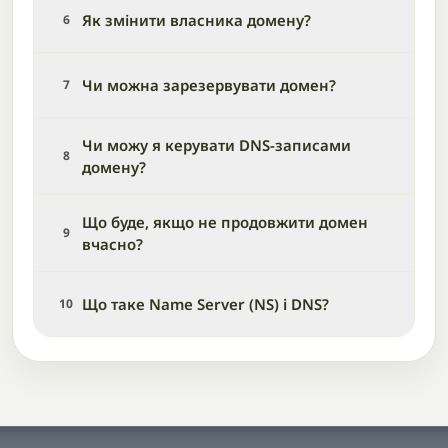
Як змінити власника домену?
6
Чи можна зарезервувати домен?
7
Чи можу я керувати DNS-записами
8
домену?
Що буде, якщо не продовжити домен
9
вчасно?
Що таке Name Server (NS) і DNS?
10