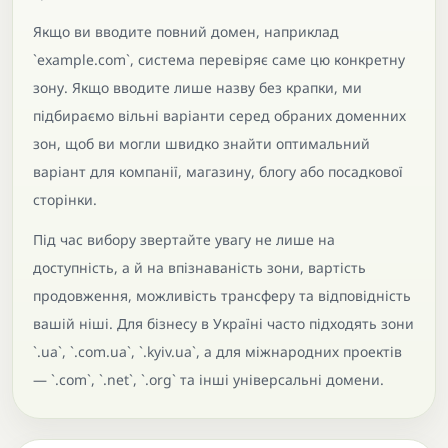
Якщо ви вводите повний домен, наприклад
`example.com`, система перевіряє саме цю конкретну
зону. Якщо вводите лише назву без крапки, ми
підбираємо вільні варіанти серед обраних доменних
зон, щоб ви могли швидко знайти оптимальний
варіант для компанії, магазину, блогу або посадкової
сторінки.
Під час вибору звертайте увагу не лише на
доступність, а й на впізнаваність зони, вартість
продовження, можливість трансферу та відповідність
вашій ніші. Для бізнесу в Україні часто підходять зони
`.ua`, `.com.ua`, `.kyiv.ua`, а для міжнародних проектів
— `.com`, `.net`, `.org` та інші універсальні домени.