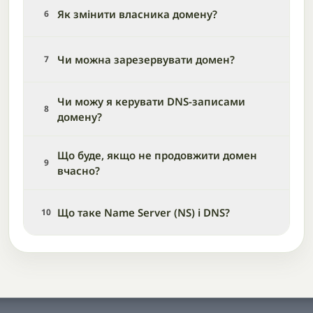
Як змінити власника домену?
6
Чи можна зарезервувати домен?
7
Чи можу я керувати DNS-записами
8
домену?
Що буде, якщо не продовжити домен
9
вчасно?
Що таке Name Server (NS) і DNS?
10