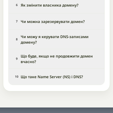
Як змінити власника домену?
6
Чи можна зарезервувати домен?
7
Чи можу я керувати DNS-записами
8
домену?
Що буде, якщо не продовжити домен
9
вчасно?
Що таке Name Server (NS) і DNS?
10