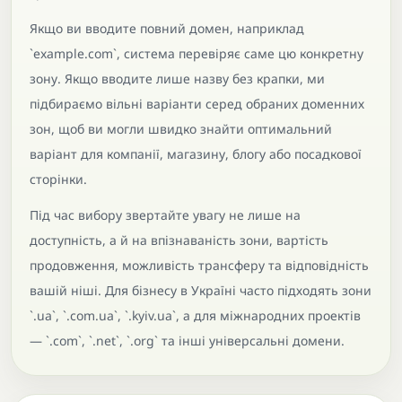
Якщо ви вводите повний домен, наприклад
`example.com`, система перевіряє саме цю конкретну
зону. Якщо вводите лише назву без крапки, ми
підбираємо вільні варіанти серед обраних доменних
зон, щоб ви могли швидко знайти оптимальний
варіант для компанії, магазину, блогу або посадкової
сторінки.
Під час вибору звертайте увагу не лише на
доступність, а й на впізнаваність зони, вартість
продовження, можливість трансферу та відповідність
вашій ніші. Для бізнесу в Україні часто підходять зони
`.ua`, `.com.ua`, `.kyiv.ua`, а для міжнародних проектів
— `.com`, `.net`, `.org` та інші універсальні домени.