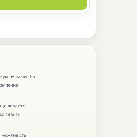
зумілу назву. На
формлення
кщо вводите
ко знайти
, можливість