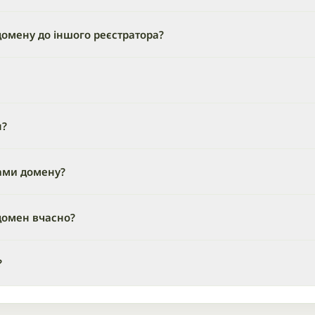
омену до іншого реєстратора?
н?
ами домену?
домен вчасно?
?