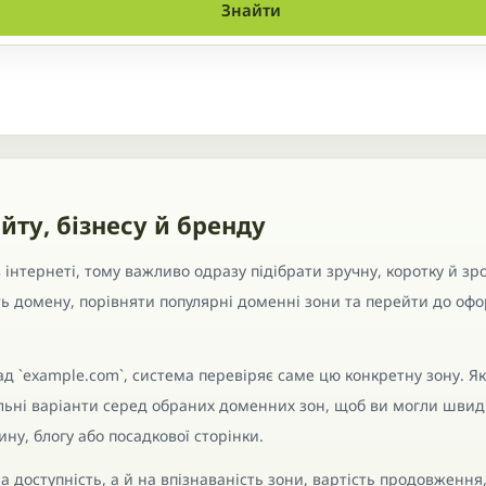
Знайти
йту, бізнесу й бренду
інтернеті, тому важливо одразу підібрати зручну, коротку й зро
ть домену, порівняти популярні доменні зони та перейти до о
д `example.com`, система перевіряє саме цю конкретну зону. Я
ільні варіанти серед обраних доменних зон, щоб ви могли швид
ну, блогу або посадкової сторінки.
а доступність, а й на впізнаваність зони, вартість продовження