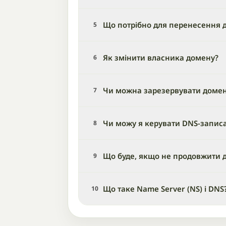
Що потрібно для перенесення д
5
Як змінити власника домену?
6
Чи можна зарезервувати доме
7
Чи можу я керувати DNS-запис
8
Що буде, якщо не продовжити 
9
Що таке Name Server (NS) і DNS
10