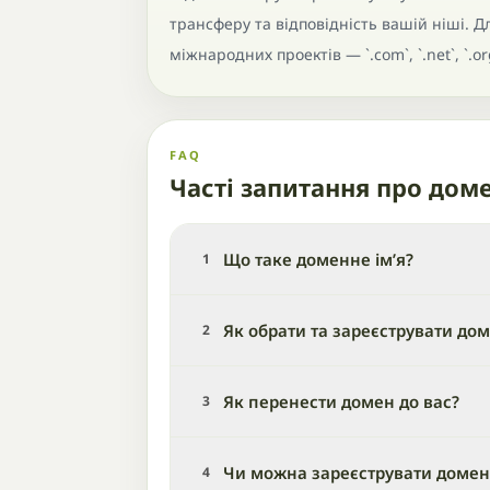
трансферу та відповідність вашій ніші. Для 
міжнародних проектів — `.com`, `.net`, `.o
FAQ
Часті запитання про дом
Що таке доменне ім’я?
1
Як обрати та зареєструвати до
2
Як перенести домен до вас?
3
Чи можна зареєструвати домен,
4