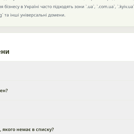
бізнесу в Україні часто підходять зони `.ua`, `.com.ua`, `.kyiv.ua`
rg` та інші універсальні домени.
ени
мен?
 якого немає в списку?