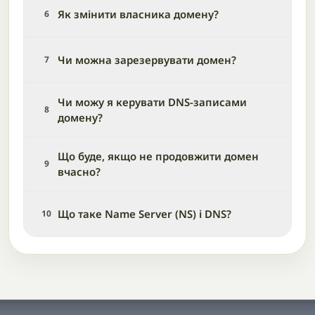
Як змінити власника домену?
6
Чи можна зарезервувати домен?
7
Чи можу я керувати DNS-записами
8
домену?
Що буде, якщо не продовжити домен
9
вчасно?
Що таке Name Server (NS) і DNS?
10