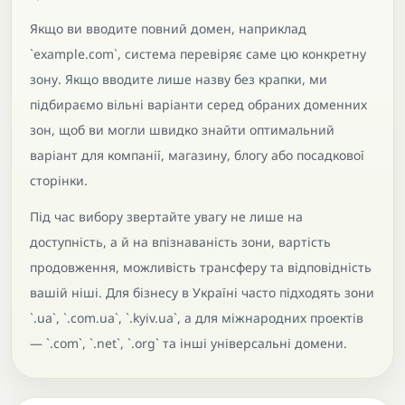
Якщо ви вводите повний домен, наприклад
`example.com`, система перевіряє саме цю конкретну
зону. Якщо вводите лише назву без крапки, ми
підбираємо вільні варіанти серед обраних доменних
зон, щоб ви могли швидко знайти оптимальний
варіант для компанії, магазину, блогу або посадкової
сторінки.
Під час вибору звертайте увагу не лише на
доступність, а й на впізнаваність зони, вартість
продовження, можливість трансферу та відповідність
вашій ніші. Для бізнесу в Україні часто підходять зони
`.ua`, `.com.ua`, `.kyiv.ua`, а для міжнародних проектів
— `.com`, `.net`, `.org` та інші універсальні домени.