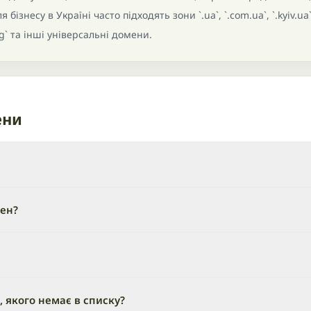
бізнесу в Україні часто підходять зони `.ua`, `.com.ua`, `.kyiv.ua`
rg` та інші універсальні домени.
ени
мен?
 якого немає в списку?