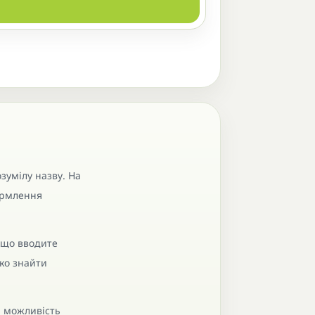
зумілу назву. На
формлення
кщо вводите
ко знайти
, можливість