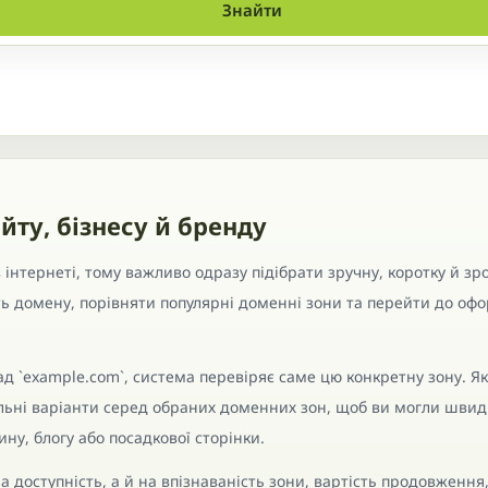
Знайти
йту, бізнесу й бренду
інтернеті, тому важливо одразу підібрати зручну, коротку й зро
ть домену, порівняти популярні доменні зони та перейти до о
д `example.com`, система перевіряє саме цю конкретну зону. Я
ільні варіанти серед обраних доменних зон, щоб ви могли швид
ну, блогу або посадкової сторінки.
а доступність, а й на впізнаваність зони, вартість продовження