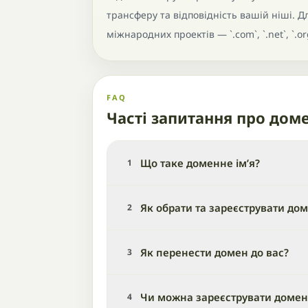
трансферу та відповідність вашій ніші. Для 
міжнародних проектів — `.com`, `.net`, `.o
FAQ
Часті запитання про дом
Що таке доменне ім’я?
1
Як обрати та зареєструвати до
2
Як перенести домен до вас?
3
Чи можна зареєструвати домен,
4