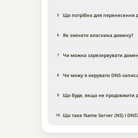
Що потрібно для перенесення д
5
Як змінити власника домену?
6
Чи можна зарезервувати доме
7
Чи можу я керувати DNS-запис
8
Що буде, якщо не продовжити 
9
Що таке Name Server (NS) і DNS
10