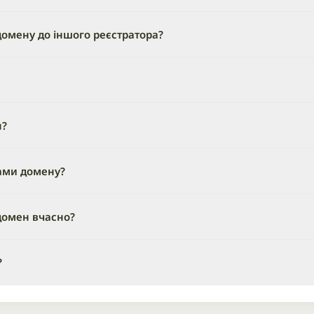
омену до іншого реєстратора?
н?
ами домену?
домен вчасно?
?