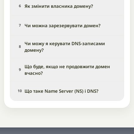
Як змінити власника домену?
6
Чи можна зарезервувати домен?
7
Чи можу я керувати DNS-записами
8
домену?
Що буде, якщо не продовжити домен
9
вчасно?
Що таке Name Server (NS) і DNS?
10