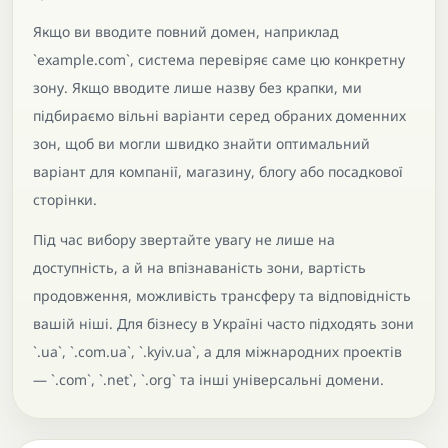
Якщо ви вводите повний домен, наприклад
`example.com`, система перевіряє саме цю конкретну
зону. Якщо вводите лише назву без крапки, ми
підбираємо вільні варіанти серед обраних доменних
зон, щоб ви могли швидко знайти оптимальний
варіант для компанії, магазину, блогу або посадкової
сторінки.
Під час вибору звертайте увагу не лише на
доступність, а й на впізнаваність зони, вартість
продовження, можливість трансферу та відповідність
вашій ніші. Для бізнесу в Україні часто підходять зони
`.ua`, `.com.ua`, `.kyiv.ua`, а для міжнародних проектів
— `.com`, `.net`, `.org` та інші універсальні домени.