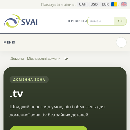
Показувати ціни в:
/
UAH
USD
EUR
OK
ПЕРЕВІРИТИ
МЕНЮ
Головна
Домени
Міжнародні домени
.tv
ДОМЕННА ЗОНА
.tv
Швидкий перегляд умов, цін і обмежень для
доменної зони .tv без зайвих деталей.