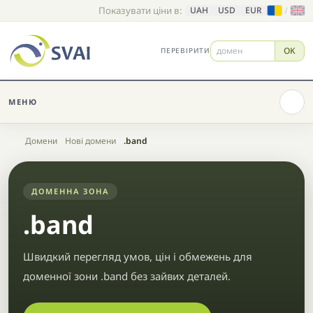
Показувати ціни в:
/
UAH
USD
EUR
OK
ПЕРЕВІРИТИ
МЕНЮ
Головна
Домени
Нові домени
.band
ДОМЕННА ЗОНА
.band
Швидкий перегляд умов, цін і обмежень для
доменної зони .band без зайвих деталей.