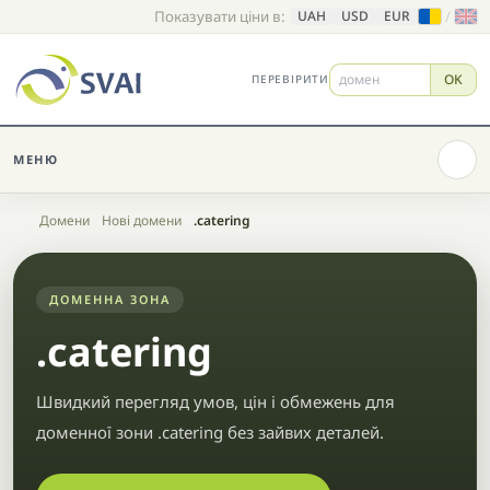
Показувати ціни в:
/
UAH
USD
EUR
OK
ПЕРЕВІРИТИ
МЕНЮ
Головна
Домени
Нові домени
.catering
ДОМЕННА ЗОНА
.catering
Швидкий перегляд умов, цін і обмежень для
доменної зони .catering без зайвих деталей.