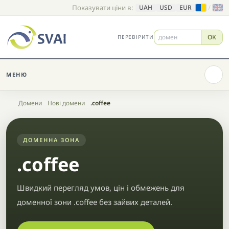
Показувати ціни в:
/
UAH
USD
EUR
OK
ПЕРЕВІРИТИ
МЕНЮ
Головна
Домени
Нові домени
.coffee
ДОМЕННА ЗОНА
.coffee
Швидкий перегляд умов, цін і обмежень для
доменної зони .coffee без зайвих деталей.