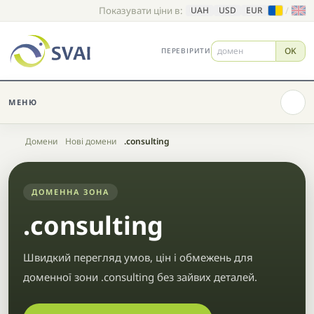
Показувати ціни в:
/
UAH
USD
EUR
OK
ПЕРЕВІРИТИ
МЕНЮ
Головна
Домени
Нові домени
.consulting
ДОМЕННА ЗОНА
.consulting
Швидкий перегляд умов, цін і обмежень для
доменної зони .consulting без зайвих деталей.