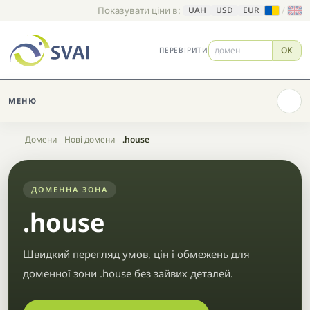
Показувати ціни в:
/
UAH
USD
EUR
OK
ПЕРЕВІРИТИ
МЕНЮ
Головна
Домени
Нові домени
.house
ДОМЕННА ЗОНА
.house
Швидкий перегляд умов, цін і обмежень для
доменної зони .house без зайвих деталей.