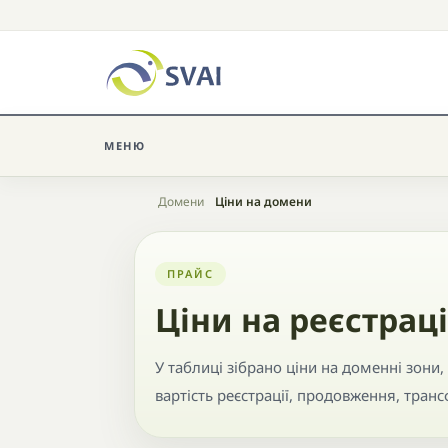
МЕНЮ
Головна
Домени
Ціни на домени
ПРАЙС
Ціни на реєстрац
У таблиці зібрано ціни на доменні зони
вартість реєстрації, продовження, тран