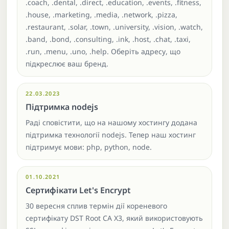
.coach, .dental, .direct, .education, .events, .fitness,
.house, .marketing, .media, .network, .pizza,
.restaurant, .solar, .town, .university, .vision, .watch,
.band, .bond, .consulting, .ink, .host, .chat, .taxi,
.run, .menu, .uno, .help. Оберіть адресу, що
підкреслює ваш бренд.
22.03.2023
Підтримка nodejs
Раді сповістити, що на нашому хостингу додана
підтримка технології nodejs. Тепер наш хостинг
підтримує мови: php, python, node.
01.10.2021
Сертифікати Let's Encrypt
30 вересня сплив термін дії кореневого
сертифікату DST Root CA X3, який використовують