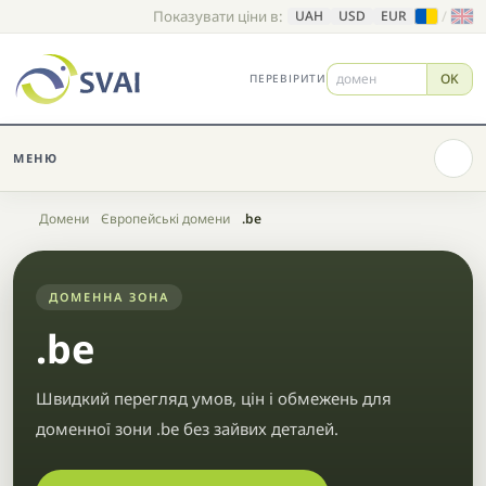
Показувати ціни в:
/
UAH
USD
EUR
OK
ПЕРЕВІРИТИ
МЕНЮ
Головна
Домени
Європейські домени
.be
ДОМЕННА ЗОНА
.be
Швидкий перегляд умов, цін і обмежень для
доменної зони .be без зайвих деталей.