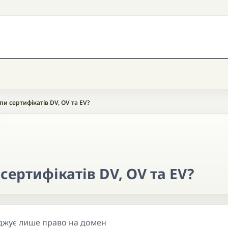
и сертифікатів DV, OV та EV?
ертифікатів DV, OV та EV?
джує лише право на домен