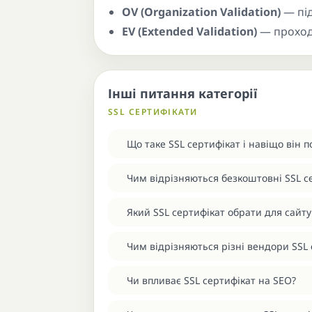
OV (Organization Validation)
— під
EV (Extended Validation)
— проходи
Інші питання категорії
SSL СЕРТИФІКАТИ
Що таке SSL сертифікат і навіщо він п
Чим відрізняються безкоштовні SSL с
Який SSL сертифікат обрати для сайту
Чим відрізняються різні вендори SSL 
Чи впливає SSL сертифікат на SEO?