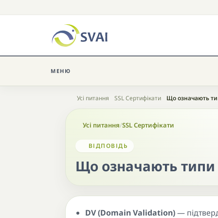
МЕНЮ
Головна
Усі питання
SSL Сертифікати
Що означають тип
Усі питання
/
SSL Сертифікати
ВІДПОВІДЬ
Що означають типи с
DV (Domain Validation)
— підтвер