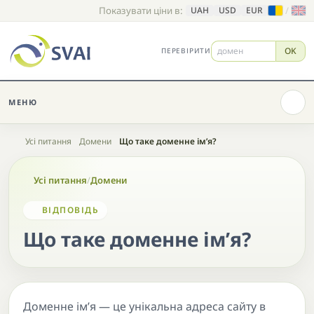
Показувати ціни в:
/
UAH
USD
EUR
OK
ПЕРЕВІРИТИ
МЕНЮ
Головна
Усі питання
Домени
Що таке доменне ім’я?
Усі питання
/
Домени
ВІДПОВІДЬ
Що таке доменне ім’я?
Доменне ім’я — це унікальна адреса сайту в