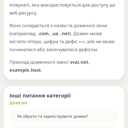
інтернеті, яка використовується для доступу до
веб-ресурсу.
Воно складається з назви та доменної зони
(наприклад,
.com
,
.ua
,
.net
). Домен може
містити літери, цифри та дефіс «-», але не може
починатися або закінчуватися дефісом.
Приклад доменного імені:
svai.net
,
example.host
.
Інші питання категорії
ДОМЕНИ
Як обрати та зареєструвати домен?